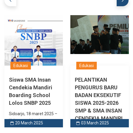
Edukasi
Edukasi
Siswa SMA Insan
PELANTIKAN
Cendekia Mandiri
PENGURUS BARU
Boarding School
BADAN EKSEKUTIF
Lolos SNBP 2025
SISWA 2025-2026
SMP & SMA INSAN
Sidoarjo, 18 maret 2025 –
CENDEKIA MANDIRI
Kabar gembira datang
20 March 2025
03 March 2025
BOARDING SCHOOL
dari SMA Insan Cen ..